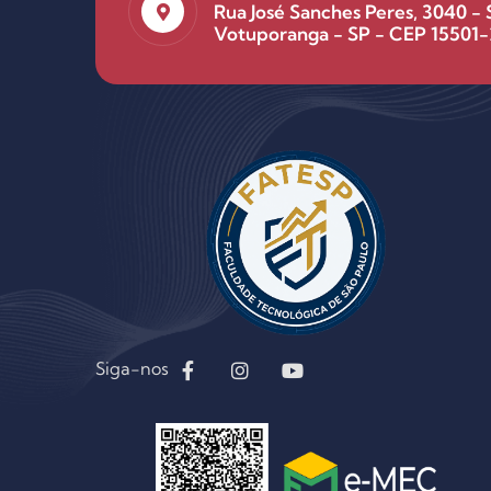
Rua José Sanches Peres, 3040 - 
Votuporanga - SP - CEP 15501-
Siga-nos