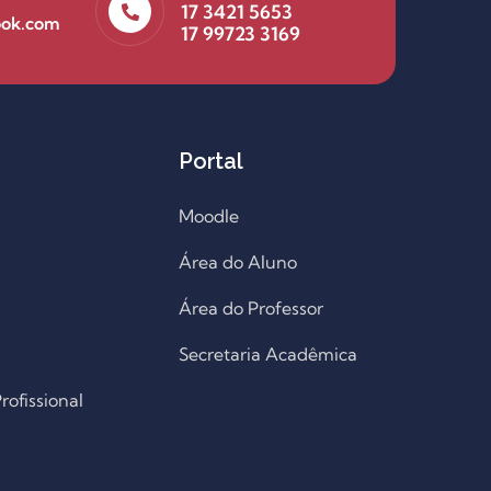
17 3421 5653
ook.com
17 99723 3169
Portal
Moodle
Área do Aluno
Área do Professor
Secretaria Acadêmica
ofissional