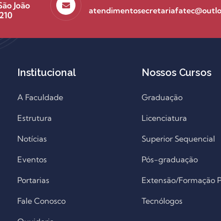
São João
atendimentosecretariafatec@outl
210
Institucional
Nossos Cursos
A Faculdade
Graduação
Estrutura
Licenciatura
Notícias
Superior Sequencial
Eventos
Pós-graduação
Portarias
Extensão/Formação Pr
Fale Conosco
Tecnólogos